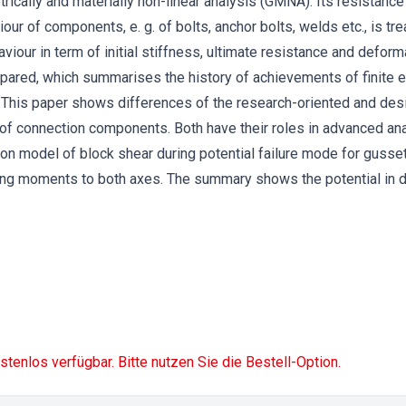
ically and materially non-linear analysis (GMNA). Its resistance 
iour of components, e. g. of bolts, anchor bolts, welds etc., is tr
viour in term of initial stiffness, ultimate resistance and deform
epared, which summarises the history of achievements of finite 
s. This paper shows differences of the research-oriented and de
 of connection components. Both have their roles in advanced ana
 on model of block shear during potential failure mode for gusset
ng moments to both axes. The summary shows the potential in d
ostenlos verfügbar. Bitte nutzen Sie die Bestell-Option.