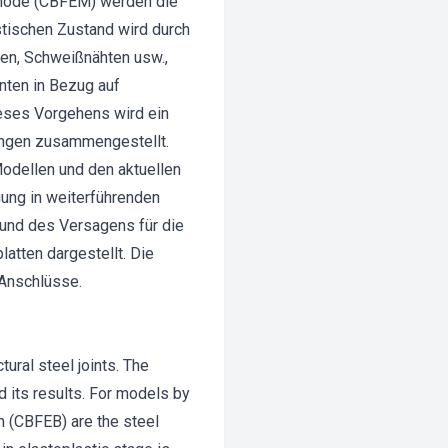
thode (CBFEM) werden die
astischen Zustand wird durch
en, Schweißnähten usw.,
enten in Bezug auf
ieses Vorgehens wird ein
dungen zusammengestellt.
odellen und den aktuellen
ung in weiterführenden
rund des Versagens für die
tten dargestellt. Die
 Anschlüsse.
tural steel joints. The
nd its results. For models by
n (CBFEB) are the steel