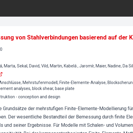
ssung von Stahlverbindungen basierend auf de
0
vá, Marta, Sekal, David, Vild, Martin, Kabelá , Jaromír, Maier, Nadine, Da 
 Anschlüsse, Mehrstufenmodell, Finite-Elemente-Analyse, Blockscherung,
 element analyses, block shear, base plate
truktion - conception and design
e Grundsätze der mehrstufigen Finite-Elemente-Modellierung f
en. Der wesentliche Bestandteil der Bemessung durch finite Ele
ls und seiner Ergebnisse. Für Modelle mit Schalen- und Volumen