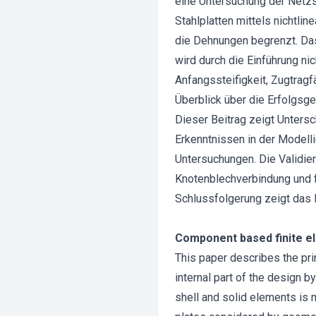
eine Untersuchung der Netz
Stahlplatten mittels nichtli
die Dehnungen begrenzt. Das
wird durch die Einführung ni
Anfangssteifigkeit, Zugtragf
Überblick über die Erfolgsg
Dieser Beitrag zeigt Unters
Erkenntnissen in der Modell
Untersuchungen. Die Validie
Knotenblechverbindung und f
Schlussfolgerung zeigt das 
Component based finite el
This paper describes the prin
internal part of the design b
shell and solid elements is 