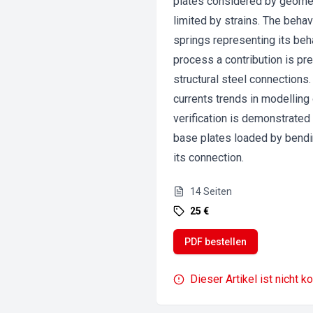
plates considered by geometr
limited by strains. The behav
springs representing its beha
process a contribution is pr
structural steel connection
currents trends in modelling
verification is demonstrated
base plates loaded by bendi
its connection.
14
Seiten
25 €
PDF bestellen
Dieser Artikel ist nicht k