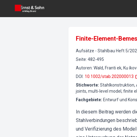
Finite-Element-Beme
Aufsätze
-
Stahlbau
Heft
5
/
202
Seite
:
482-495
Autoren
:
Wald, Franti ek, Ku íko
DOI
:
10.1002/stab.202000013
Stichworte
:
Stahlkonstruktion,
joints, multi-level model, finite
Fachgebiete
:
Entwurf und Kons
In diesem Beitrag werden di
Stahlverbindungen beschrieb
und Verifizierung des Model