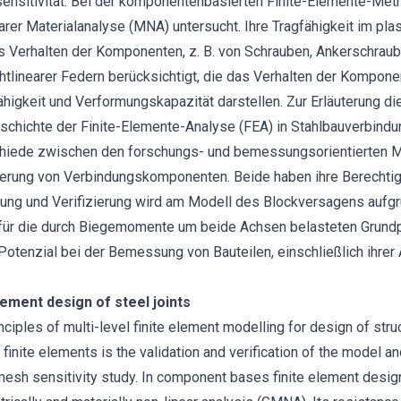
sensitivität. Bei der komponentenbasierten Finite-Elemente-Me
nearer Materialanalyse (MNA) untersucht. Ihre Tragfähigkeit im pl
 Verhalten der Komponenten, z. B. von Schrauben, Ankerschraub
chtlinearer Federn berücksichtigt, die das Verhalten der Kompon
ähigkeit und Verformungskapazität darstellen. Zur Erläuterung d
eschichte der Finite-Elemente-Analyse (FEA) in Stahlbauverbin
chiede zwischen den forschungs- und bemessungsorientierten M
ierung von Verbindungskomponenten. Beide haben ihre Berechtig
rung und Verifizierung wird am Modell des Blockversagens aufg
ür die durch Biegemomente um beide Achsen belasteten Grundpla
Potenzial bei der Bemessung von Bauteilen, einschließlich ihrer
ement design of steel joints
ciples of multi-level finite element modelling for design of struc
y finite elements is the validation and verification of the model a
mesh sensitivity study. In component bases finite element desig