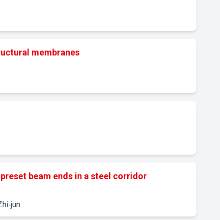
tructural membranes
preset beam ends in a steel corridor
Zhi‐jun