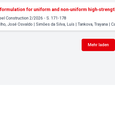
formulation for uniform and non‐uniform high‐strengt
eel Construction
2
/
2026
- S. 171-178
ilho, José Osvaldo | Simões da Silva, Luís | Tankova, Trayana | 
Mehr laden