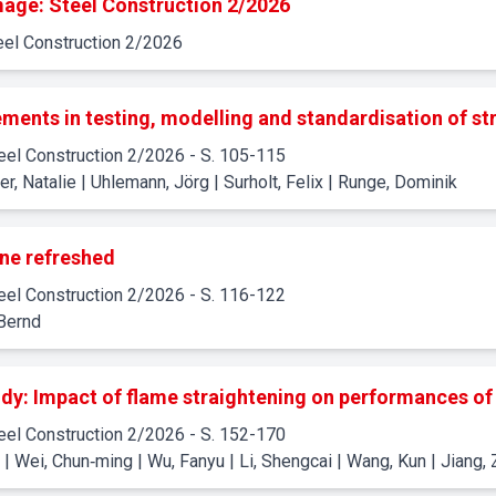
age: Steel Construction 2/2026
eel Construction
2
/
2026
ents in testing, modelling and standardisation of s
eel Construction
2
/
2026
- S. 105-115
r, Natalie | Uhlemann, Jörg | Surholt, Felix | Runge, Dominik
e refreshed
eel Construction
2
/
2026
- S. 116-122
 Bernd
dy: Impact of flame straightening on performances of 
eel Construction
2
/
2026
- S. 152-170
| Wei, Chun‐ming | Wu, Fanyu | Li, Shengcai | Wang, Kun | Jiang, 