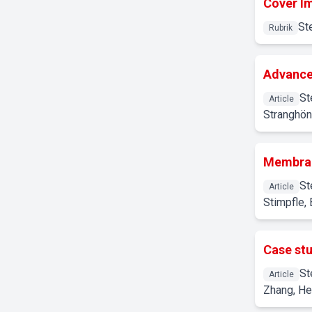
Cover Im
St
Rubrik
Advancem
St
Article
Stranghöne
Membran
St
Article
Stimpfle,
Case stu
St
Article
Zhang, He 