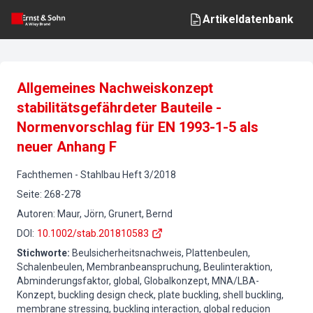
Artikeldatenbank
Allgemeines Nachweiskonzept
stabilitätsgefährdeter Bauteile -
Normenvorschlag für EN 1993-1-5 als
neuer Anhang F
Fachthemen
-
Stahlbau
Heft
3
/
2018
Seite
:
268-278
Autoren
:
Maur, Jörn, Grunert, Bernd
DOI
:
10.1002/stab.201810583
Stichworte
:
Beulsicherheitsnachweis, Plattenbeulen,
Schalenbeulen, Membranbeanspruchung, Beulinteraktion,
Abminderungsfaktor, global, Globalkonzept, MNA/LBA-
Konzept, buckling design check, plate buckling, shell buckling,
membrane stressing, buckling interaction, global reducion