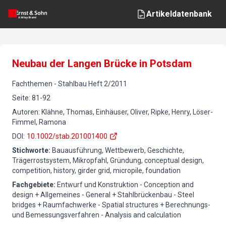
Artikeldatenbank
Neubau der Langen Brücke in Potsdam
Fachthemen
-
Stahlbau
Heft
2
/
2011
Seite
:
81-92
Autoren
:
Klähne, Thomas, Einhäuser, Oliver, Ripke, Henry, Löser-
Fimmel, Ramona
DOI
:
10.1002/stab.201001400
Stichworte
:
Bauausführung, Wettbewerb, Geschichte,
Trägerrostsystem, Mikropfahl, Gründung, conceptual design,
competition, history, girder grid, micropile, foundation
Fachgebiete
:
Entwurf und Konstruktion - Conception and
design + Allgemeines - General + Stahlbrückenbau - Steel
bridges + Raumfachwerke - Spatial structures + Berechnungs-
und Bemessungsverfahren - Analysis and calculation