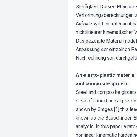
Steifigkeit. Dieses Phänome
Verformungsberechnungen zu 
Aufsatz wird ein ratenunabhä
nichtlinearer kinematischer 
Das gezeigte Materialmodell
Anpassung der einzelnen Par
Nachrechnung von durchgefüh
An elasto-plastic material
and composite girders.
Steel and composite girders
case of a mechanical pre-def
shown by Grages [3] this lea
known as the Bauschinger-Eff
analysis. In this paper a rat
nonlinear kinematic hardenin