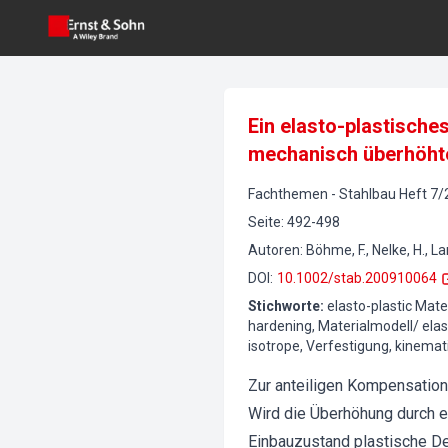
Ein elasto-plastisch
mechanisch überhöhte
Fachthemen
-
Stahlbau
Heft
7
/
Seite
:
492-498
Autoren
:
Böhme, F., Nelke, H., La
DOI
:
10.1002/stab.200910064
Stichworte
:
elasto-plastic Mate
hardening, Materialmodell/ elas
isotrope, Verfestigung, kinemat
Zur anteiligen Kompensation
Wird die Überhöhung durch e
Einbauzustand plastische De