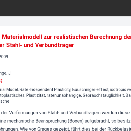
es Materialmodell zur realistischen Berechnung 
r Stahl- und Verbundträger
2009
nge, J.
rial Model, Rate-Independent Plasticity, Bauschinger-Effect, isotropic 
toplastisches, Plastizität, ratenunabhängige, Gebrauchstauglichkeit, B
ische
 der Verformungen von Stahl- und Verbundträgern werden diese 
ine mechanische Beanspruchung (Boxen) aufgebracht, so besitzt 
hnungen. Wie von Grages gezeigt, führt dies bei der Rückbelas