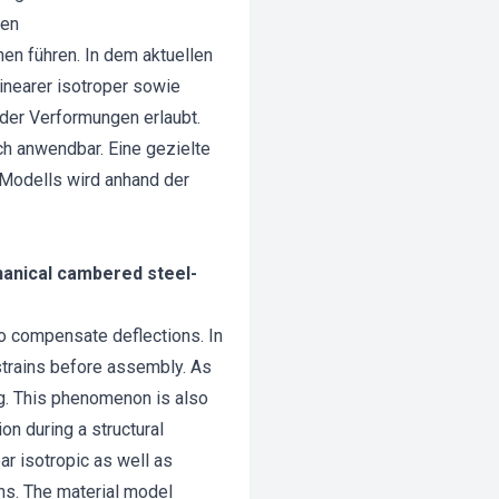
hen
en führen. In dem aktuellen
inearer isotroper sowie
 der Verformungen erlaubt.
ch anwendbar. Eine gezielte
 Modells wird anhand der
chanical cambered steel-
o compensate deflections. In
 strains before assembly. As
ng. This phenomenon is also
on during a structural
ar isotropic as well as
ons. The material model