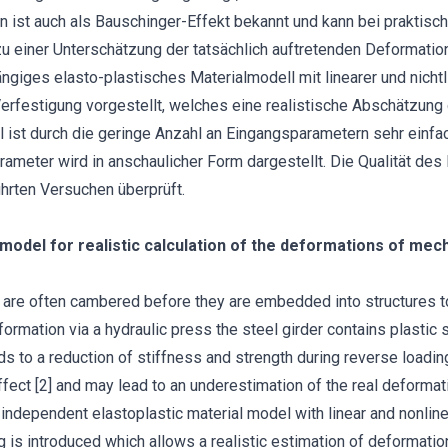
n ist auch als Bauschinger-Effekt bekannt und kann bei praktisc
einer Unterschätzung der tatsächlich auftretenden Deformation
ngiges elasto-plastisches Materialmodell mit linearer und nichtl
Verfestigung vorgestellt, welches eine realistische Abschätzung
 ist durch die geringe Anzahl an Eingangsparametern sehr einfa
ameter wird in anschaulicher Form dargestellt. Die Qualität des
rten Versuchen überprüft.
 model for realistic calculation of the deformations of me
 are often cambered before they are embedded into structures t
ormation via a hydraulic press the steel girder contains plastic
ds to a reduction of stiffness and strength during reverse loadi
ect [2] and may lead to an underestimation of the real deformati
e-independent elastoplastic material model with linear and nonline
g is introduced which allows a realistic estimation of deformati