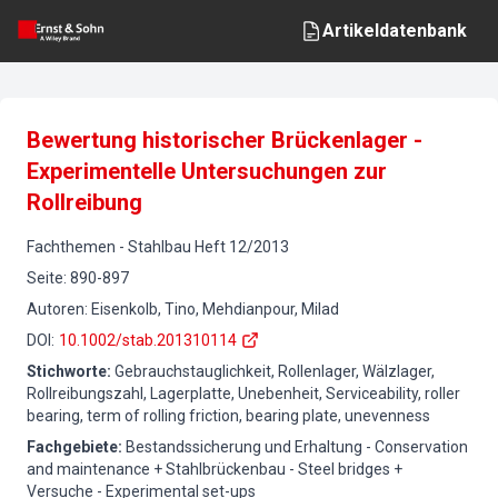
Artikeldatenbank
Bewertung historischer Brückenlager -
Experimentelle Untersuchungen zur
Rollreibung
Fachthemen
-
Stahlbau
Heft
12
/
2013
Seite
:
890-897
Autoren
:
Eisenkolb, Tino, Mehdianpour, Milad
DOI
:
10.1002/stab.201310114
Stichworte
:
Gebrauchstauglichkeit, Rollenlager, Wälzlager,
Rollreibungszahl, Lagerplatte, Unebenheit, Serviceability, roller
bearing, term of rolling friction, bearing plate, unevenness
Fachgebiete
:
Bestandssicherung und Erhaltung - Conservation
and maintenance + Stahlbrückenbau - Steel bridges +
Versuche - Experimental set-ups