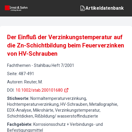
Artikeldatenbank
Der Einfluß der Verzinkungstemperatur auf
die Zn-Schichtbildung beim Feuerverzinken
von HV-Schrauben
Fachthemen
-
Stahlbau
Heft
7
/
2001
Seite
:
487-491
Autoren
:
Reuter, M.
DOI
:
10.1002/stab.200101680
Stichworte
:
Normaltemperaturverzinkung,
Hochtemperaturverzinkung, HV-Schrauben, Metallographie,
EDX-Analyse, Mikrohärte, Verzinkungstemperatur,
Schichtdicken, Rißbildung/ wasserstoffinduzierte
Fachgebiete
:
Korrosionsschutz + Verbindungs- und
Befestigungsmittel