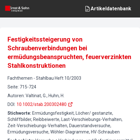
Artikeldatenbank
Festigkeitssteigerung von
Schraubenverbindungen bei
ermüdungsbeanspruchten, feuerverzinkten
Stahlkonstruktionen
Fachthemen
-
Stahlbau
Heft
10
/
2003
Seite
:
715-724
Autoren
:
Valtinat, G., Huhn, H.
DOI
:
10.1002/stab.200302480
Stichworte
:
Ermüdungsfestigkeit, Löcher/ gestanzte,
Schliffbilder, Reibbeiwerte, Last-Verschiebungs-Verhalten,
Zeit-Verschiebungs-Verhalten, Dauerstandversuche,
Ermüdungsversuche, Wöhler-Diagramme, HV-Schrauben