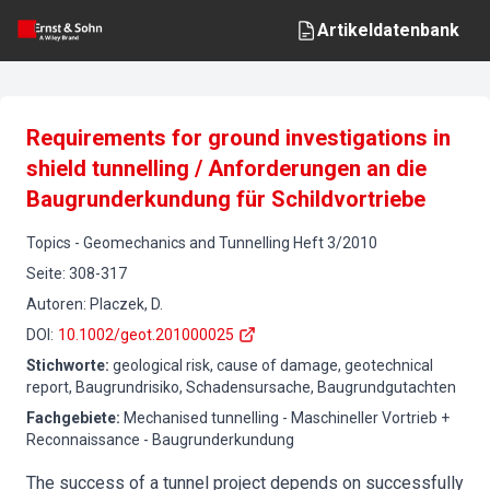
Artikeldatenbank
Requirements for ground investigations in
shield tunnelling / Anforderungen an die
Baugrunderkundung für Schildvortriebe
Topics
-
Geomechanics and Tunnelling
Heft
3
/
2010
Seite
:
308-317
Autoren
:
Placzek, D.
DOI
:
10.1002/geot.201000025
Stichworte
:
geological risk, cause of damage, geotechnical
report, Baugrundrisiko, Schadensursache, Baugrundgutachten
Fachgebiete
:
Mechanised tunnelling - Maschineller Vortrieb +
Reconnaissance - Baugrunderkundung
The success of a tunnel project depends on successfully