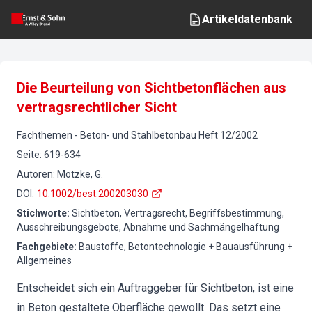
Artikeldatenbank
Die Beurteilung von Sichtbetonflächen aus
vertragsrechtlicher Sicht
Fachthemen
-
Beton- und Stahlbetonbau
Heft
12
/
2002
Seite
:
619-634
Autoren
:
Motzke, G.
DOI
:
10.1002/best.200203030
Stichworte
:
Sichtbeton, Vertragsrecht, Begriffsbestimmung,
Ausschreibungsgebote, Abnahme und Sachmängelhaftung
Fachgebiete
:
Baustoffe, Betontechnologie + Bauausführung +
Allgemeines
Entscheidet sich ein Auftraggeber für Sichtbeton, ist eine
in Beton gestaltete Oberfläche gewollt. Das setzt eine