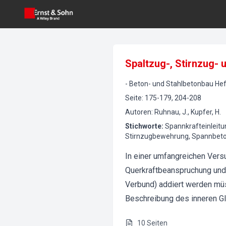
Spaltzug-, Stirnzug-
-
Beton- und Stahlbetonbau
Hef
Seite
:
175-179, 204-208
Autoren
:
Ruhnau, J., Kupfer, H.
Stichworte
:
Spannkrafteinleitu
Stirnzugbewehrung, Spannbet
In einer umfangreichen Vers
Querkraftbeanspruchung und
Verbund) addiert werden müs
Beschreibung des inneren Gl
10
Seiten