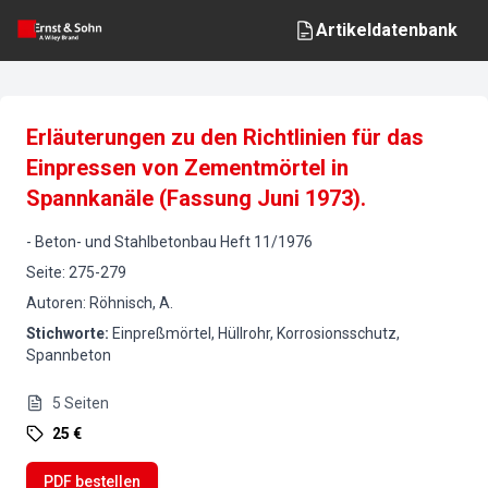
Artikeldatenbank
Erläuterungen zu den Richtlinien für das
Einpressen von Zementmörtel in
Spannkanäle (Fassung Juni 1973).
-
Beton- und Stahlbetonbau
Heft
11
/
1976
Seite
:
275-279
Autoren
:
Röhnisch, A.
Stichworte
:
Einpreßmörtel, Hüllrohr, Korrosionsschutz,
Spannbeton
5
Seiten
25 €
PDF bestellen