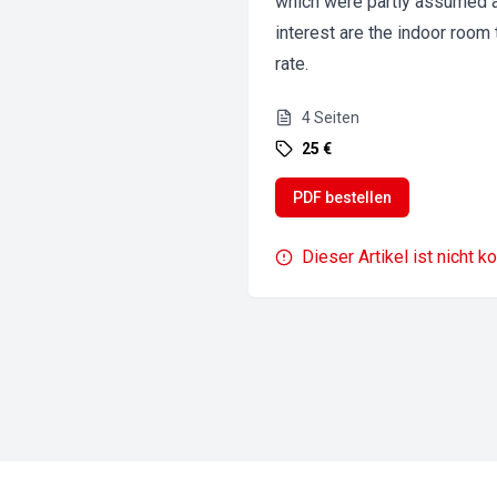
which were partly assumed an
interest are the indoor room
rate.
4
Seiten
25 €
PDF bestellen
Dieser Artikel ist nicht k