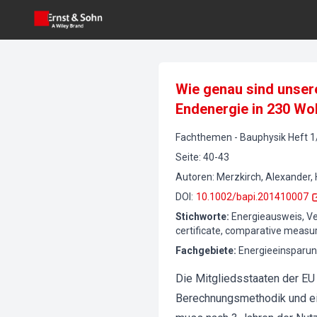
Wie genau sind unser
Endenergie in 230 W
Fachthemen
-
Bauphysik
Heft
1
Seite
:
40-43
Autoren
:
Merzkirch, Alexander,
DOI
:
10.1002/bapi.201410007
Stichworte
:
Energieausweis, V
certificate, comparative measu
Fachgebiete
:
Energieeinsparun
Die Mitgliedsstaaten der EU
Berechnungsmethodik und ei