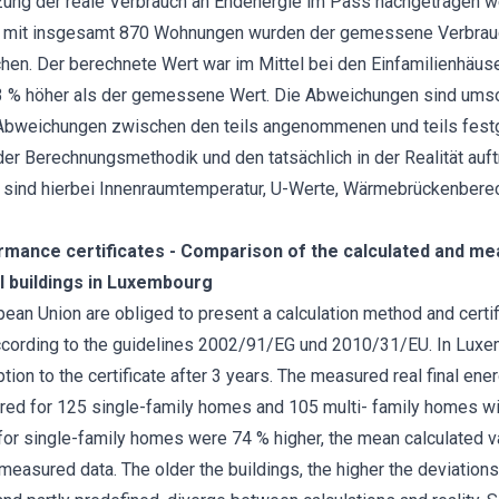
ung der reale Verbrauch an Endenergie im Pass nachgetragen we
r mit insgesamt 870 Wohnungen wurden der gemessene Verbrauc
chen. Der berechnete Wert war im Mittel bei den Einfamilienhäus
 % höher als der gemessene Wert. Die Abweichungen sind umso g
 Abweichungen zwischen den teils angenommenen und teils fest
er Berechnungsmethodik und den tatsächlich in der Realität auf
 sind hierbei Innenraumtemperatur, U-Werte, Wärmebrückenbere
mance certificates - Comparison of the calculated and me
l buildings in Luxembourg
ean Union are obliged to present a calculation method and certif
ccording to the guidelines 2002/91/EG und 2010/31/EU. In Luxemb
ption to the certificate after 3 years. The measured real final e
ed for 125 single-family homes and 105 multi- family homes with
for single-family homes were 74 % higher, the mean calculated v
measured data. The older the buildings, the higher the deviations