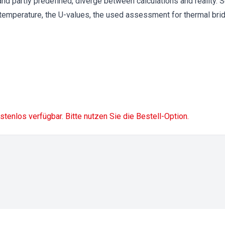
d partly predefined, diverge between calculations and reality. 
 temperature, the U-values, the used assessment for thermal bri
ostenlos verfügbar. Bitte nutzen Sie die Bestell-Option.