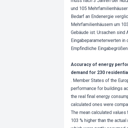
muss nach 3 Jahren der Nutz
und 105 Mehrfamilienhäuse
Bedarf an Endenergie vergli
Mehrfamilienhäusern um 103
Gebäude ist. Ursachen sind
Eingabeparameterwerten in d
Empfindliche Eingabegrößen
Accuracy of energy perfor
demand for 230 residentia
. Member States of the Europ
performance for buildings a
the real final energy consum
calculated ones were compar
The mean calculated values 
103 % higher than the actual 