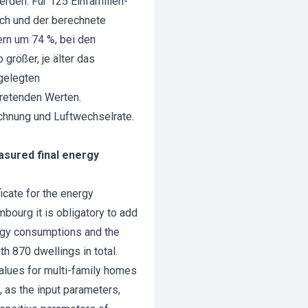
rden. Für 125 Einfamilien-
h und der berechnete
ern um 74 %, bei den
rößer, je älter das
gelegten
tretenden Werten.
chnung und Luftwechselrate.
asured final energy
icate for the energy
ourg it is obligatory to add
nergy consumptions and the
 870 dwellings in total.
alues for multi-family homes
, as the input parameters,