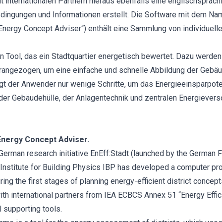
 internationalen Partnern hieraus ebenfalls eine englischsprach
ingungen und Informationen erstellt. Die Software mit dem Na
ct Energy Concept Adviser“) enthält eine Sammlung von individuell
in Tool, das ein Stadtquartier energetisch bewertet. Dazu werd
rangezogen, um eine einfache und schnelle Abbildung der Gebäu
gt der Anwender nur wenige Schritte, um das Energieeinsparpot
 der Gebäudehülle, der Anlagentechnik und zentralen Energieve
 Energy Concept Adviser.
German research initiative EnEff:Stadt (launched by the German 
 Institute for Building Physics IBP has developed a computer pr
uring the first stages of planning energy-efficient district conc
ith international partners from IEA ECBCS Annex 51 “Energy Effi
l supporting tools.