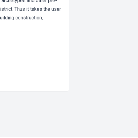
s archetypes and other pre-
strict. Thus it takes the user
uilding construction,