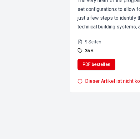
The very heart of the progra
set configurations to allow fo
just a few steps to identify 
technical building systems, 
9
Seiten
25 €
PDF bestellen
Dieser Artikel ist nicht k