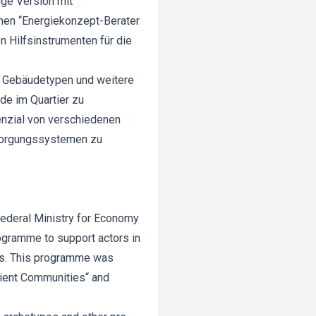
ige Version mit
men “Energiekonzept-Berater
en Hilfsinstrumenten für die
en Gebäudetypen und weitere
de im Quartier zu
enzial von verschiedenen
rsorgungssystemen zu
Federal Ministry for Economy
ogramme to support actors in
epts. This programme was
cient Communities“ and