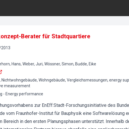
konzept-Berater für Stadtquartiere
/
2013
 Erhorn, Hans, Weber, Juri, Wössner, Simon, Budde, Eike
 Nichtwohngebäude, Wohngebäude, Vergleichsmessungen, energy supply
tive measurement
g - Energy performance
ungsvorhabens zur EnEff:Stadt-Forschungsinitiative des Bunde
e vom Fraunhofer-Institut für Bauphysik eine Softwarelösung en
m Bereich in den ersten Planungsphasen unterstützt. Innerhalb