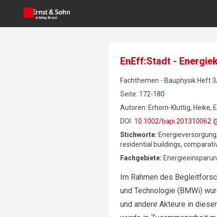
EnEff:Stadt - Energie
Fachthemen
-
Bauphysik
Heft
3
Seite
:
172-180
Autoren
:
Erhorn-Kluttig, Heike,
DOI
:
10.1002/bapi.201310062
Stichworte
:
Energieversorgung,
residential buildings, compara
Fachgebiete
:
Energieeinsparun
Im Rahmen des Begleitforsch
und Technologie (BMWi) wurd
und andere Akteure in diese