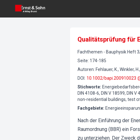
Qualitätsprüfung für
Fachthemen
-
Bauphysik
Heft
3
Seite
:
174-185
Autoren
:
Fehlauer, K., Winkler, H.
DOI
:
10.1002/bapi.200910023
Stichworte
:
Energiebedarfsber
DIN 4108-6, DIN V 18599, DIN V
non-residential buildings, test cr
Fachgebiete
:
Energieeinsparun
Nach der Einführung der En
Raumordnung (BBR) ein Forsc
zu unterziehen. Der Zweck d