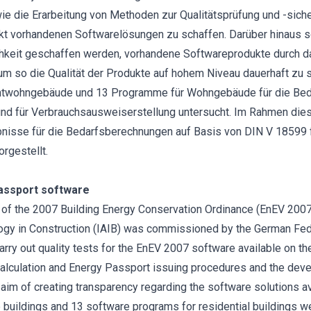
e die Erarbeitung von Methoden zur Qualitätsprüfung und -siche
t vorhandenen Softwarelösungen zu schaffen. Darüber hinaus sol
hkeit geschaffen werden, vorhandene Softwareprodukte durch 
 um so die Qualität der Produkte auf hohem Niveau dauerhaft zu 
htwohngebäude und 13 Programme für Wohngebäude für die Bed
nd für Verbrauchsausweiserstellung untersucht. Im Rahmen dies
nisse für die Bedarfsberechnungen auf Basis von DIN V 18599 
rgestellt.
Passport software
on of the 2007 Building Energy Conservation Ordinance (EnEV 2007)
ogy in Construction (IAIB) was commissioned by the German Feder
arry out quality tests for the EnEV 2007 software available on th
calculation and Energy Passport issuing procedures and the deve
im of creating transparency regarding the software solutions av
 buildings and 13 software programs for residential buildings w