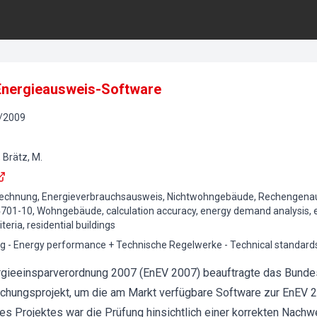
 Energieausweis-Software
/
2009
, Brätz, M.
echnung, Energieverbrauchsausweis, Nichtwohngebäude, Rechengenauig
 4701-10, Wohngebäude, calculation accuracy, energy demand analysis, 
iteria, residential buildings
g - Energy performance + Technische Regelwerke - Technical standard
ergieeinsparverordnung 2007 (EnEV 2007) beauftragte das Bund
hungsprojekt, um die am Markt verfügbare Software zur EnEV 2
es Projektes war die Prüfung hinsichtlich einer korrekten Nachw