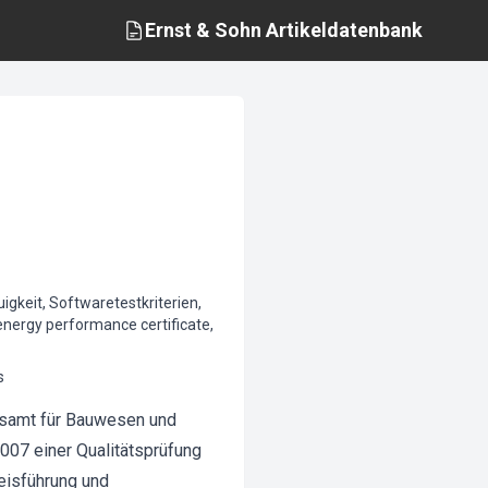
Ernst & Sohn
Artikeldatenbank
keit, Softwaretestkriterien,
energy performance certificate,
s
esamt für Bauwesen und
007 einer Qualitätsprüfung
eisführung und