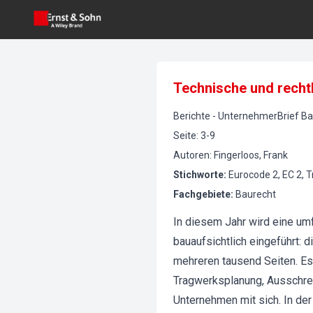
Technische und recht
Berichte
-
UnternehmerBrief Ba
Seite
:
3-9
Autoren
:
Fingerloos, Frank
Stichworte
:
Eurocode 2, EC 2, 
Fachgebiete
:
Baurecht
In diesem Jahr wird eine u
bauaufsichtlich eingeführt: d
mehreren tausend Seiten. Es
Tragwerksplanung, Ausschre
Unternehmen mit sich. In de