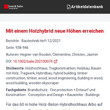
Artikeldatenbank
Mit einem Holzhybrid neue Höhen erreichen
Berichte
-
Bautechnik
Heft
12
/
2021
Seite
:
938-946
Autoren
:
Hegner-van Rooden, Clementine, Christen, Jasmin
DOI
:
10.1002/bate.202100074
Stichworte
:
Holzhochhaus, Tragkonstruktion, Holzbau, Bauen
mit Holz, Tragwerk, Hybridbau, hybrid building, timber
construction, timber, wood, wood engineering, building in wood,
wood building, wooden skyscraper
Fachgebiete
:
Brandschutz - Fire protection + Entwurf und
Konstruktion - Conception and Design + Bauwerke - Buildings
Für das 60 m hohe Holz-Beton-Hybridhochhaus Arbo auf