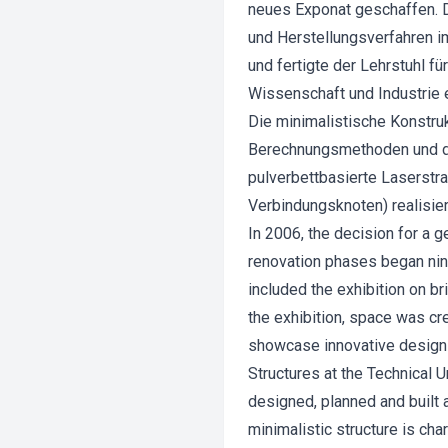
neues Exponat geschaffen. D
und Herstellungsverfahren i
und fertigte der Lehrstuhl 
Wissenschaft und Industrie 
Die minimalistische Konstrukt
Berechnungsmethoden und da
pulverbettbasierte Laserstra
Verbindungsknoten) realisie
In 2006, the decision for a 
renovation phases began nin
included the exhibition on br
the exhibition, space was cr
showcase innovative design a
Structures at the Technical U
designed, planned and built 
minimalistic structure is cha