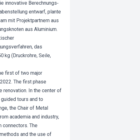
ie innovative Berechnungs‐
benstellung entwarf, plante
sam mit Projektpartnern aus
dungsknoten aus Aluminium.
tischer
ungsverfahren, das
 kg (Druckrohre, Seile,
e first of two major
2022. The first phase
 renovation. In the center of
 guided tours and to
nge, the Chair of Metal
 from academia and industry,
m connectors. The
on methods and the use of