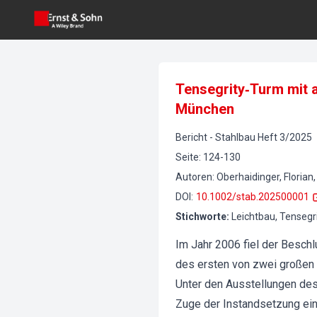
Tensegrity‐Turm mit 
München
Bericht
-
Stahlbau
Heft
3
/
2025
Seite
:
124-130
Autoren
:
Oberhaidinger, Florian,
DOI
:
10.1002/stab.202500001
Stichworte
:
Leichtbau, Tensegr
Im Jahr 2006 fiel der Besch
des ersten von zwei großen
Unter den Ausstellungen des
Zuge der Instandsetzung ein