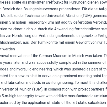
ieses sollte als markanter Treffpunkt für Führungen dienen sow
m Bereich des Bauingenieurwesens präsentieren. Für diese Aufga
für Metallbau der Technischen Universität München (TUM) gemein
einen 5 m hohen Tensegrity‐Turm mit additiv gefertigten Verbin
ion zeichnet sich v. a. durch die Anwendung fortschrittlicher sta
s zur Herstellung der Verbindungselemente eingesetzte Fertig
hlschmelzen, aus. Der Turm konnte mit einem Gewicht von nur 150
rt werden.
general renovation of the German Museum in Munich was taken. Th
e years later and was successfully completed in the summer of 
idges and hydraulic engineering, which was updated as part of the
eated for a new exhibit to serve as a prominent meeting point for
nd fabrication methods in civil engineering. To meet this challe
niversity of Munich (TUM), in collaboration with project partners
a 5‐m‐high tensegrity tower with additive manufactured aluminiu
racterised by the application of state‐of‐the‐art static calculati