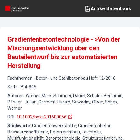
Artikeldatenbank
Gradientenbetontechnologie - >Von der
Mischungsentwicklung über den
Bauteilentwurf bis zur automatisierten
Herstellung
Fachthemen
-
Beton- und Stahlbetonbau
Heft
12
/
2016
Seite
:
794-805
Autoren
:
Wörner, Mark, Schmeer, Daniel, Schuler, Benjamin,
Pfinder , Julian, Garrecht, Harald, Sawodny, Oliver, Sobek,
Werner
DOI
:
10.1002/best.201600056
Stichworte
:
Gradientenwerkstoffe, Gradientenbeton,
Ressourceneffizienz, Betonleichtbau, Leichtbau,
Multifunktionalität, Betontechnologie, Strukturoptimierung,