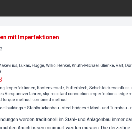
en mit Imperfektionen
2
akevi ius, Lukas, Flügge, Wilko, Henkel, Knuth-Michael, Glienke, Ralf, Dö
e
ung, Imperfektionen, Kantenversatz, Futterblech, Schichtdickeneinflus
 Vorspannverfahren, slip-resistant connection, imperfections, edge mis
ied torque method, combined method
eel buildings + Stahlbrückenbau - steel bridges + Mast- und Turmbau -
indungen werden traditionell im Stahl- und Anlagenbau immer da
hraubten Anschlüssen minimiert werden müssen. Die derzeitige