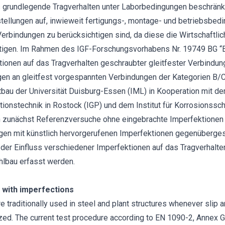
s grundlegende Tragverhalten unter Laborbedingungen beschränkt
ellungen auf, inwieweit fertigungs-, montage- und betriebsbedi
erbindungen zu berücksichtigen sind, da diese die Wirtschaftlic
tigen. Im Rahmen des IGF-Forschungsvorhabens Nr. 19749 BG “Ei
onen auf das Tragverhalten geschraubter gleitfester Verbindun
en an gleitfest vorgespannten Verbindungen der Kategorien B
chtbau der Universität Duisburg-Essen (IML) in Kooperation mit de
ktionstechnik in Rostock (IGP) und dem Institut für Korrosions
en zunächst Referenzversuche ohne eingebrachte Imperfektion
en mit künstlich hervorgerufenen Imperfektionen gegenübergest
er Einfluss verschiedener Imperfektionen auf das Tragverhalten
hlbau erfasst werden.
s with imperfections
e traditionally used in steel and plant structures whenever slip 
d. The current test procedure according to EN 1090-2, Annex G i