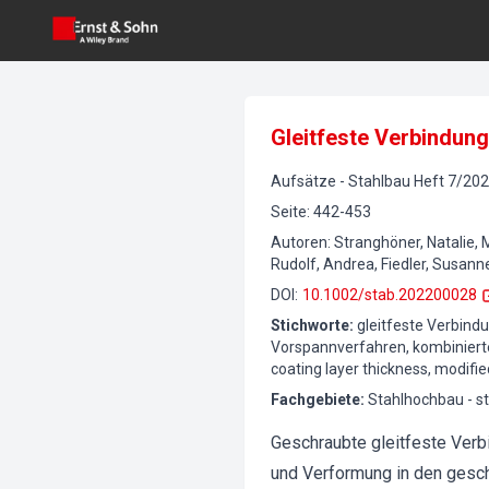
Gleitfeste Verbindung
Aufsätze
-
Stahlbau
Heft
7
/
202
Seite
:
442-453
Autoren
:
Stranghöner, Natalie, M
Rudolf, Andrea, Fiedler, Susann
DOI
:
10.1002/stab.202200028
Stichworte
:
gleitfeste Verbind
Vorspannverfahren, kombiniertes
coating layer thickness, modif
Fachgebiete
:
Stahlhochbau - st
Geschraubte gleitfeste Verb
und Verformung in den gesc