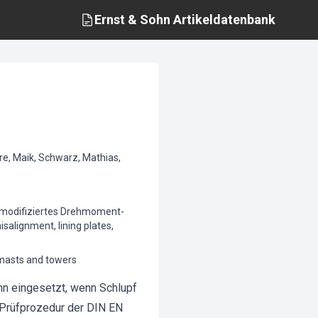
Ernst & Sohn
Artikeldatenbank
rre, Maik, Schwarz, Mathias,
s, modifiziertes Drehmoment-
alignment, lining plates,
 masts and towers
nn eingesetzt, wenn Schlupf
 Prüfprozedur der DIN EN