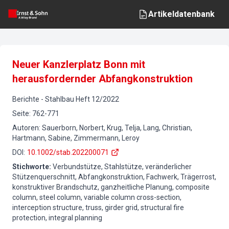
Artikeldatenbank
Neuer Kanzlerplatz Bonn mit
herausfordernder Abfangkonstruktion
Berichte
-
Stahlbau
Heft
12
/
2022
Seite
:
762-771
Autoren
:
Sauerborn, Norbert, Krug, Telja, Lang, Christian,
Hartmann, Sabine, Zimmermann, Leroy
DOI
:
10.1002/stab.202200071
Stichworte
:
Verbundstütze, Stahlstütze, veränderlicher
Stützenquerschnitt, Abfangkonstruktion, Fachwerk, Trägerrost,
konstruktiver Brandschutz, ganzheitliche Planung, composite
column, steel column, variable column cross-section,
interception structure, truss, girder grid, structural fire
protection, integral planning