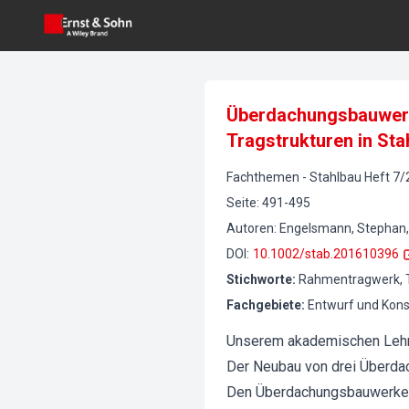
Überdachungsbauwerk
Tragstrukturen in St
Fachthemen
-
Stahlbau
Heft
7
/
Seite
:
491-495
Autoren
:
Engelsmann, Stephan,
DOI
:
10.1002/stab.201610396
Stichworte
:
Rahmentragwerk, Trä
Fachgebiete
:
Entwurf und Konst
Unserem akademischen Lehrer
Der Neubau von drei Überda
Den Überdachungsbauwerken 