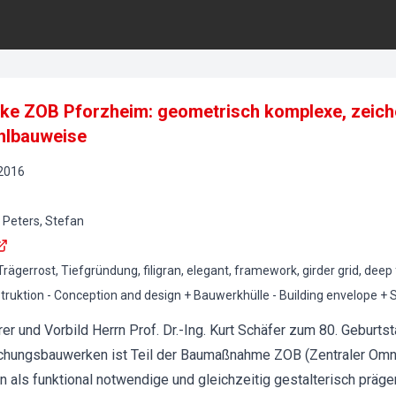
e ZOB Pforzheim: geometrisch komplexe, zeich
ahlbauweise
2016
 Peters, Stefan
gerrost, Tiefgründung, filigran, elegant, framework, girder grid, deep f
ruktion - Conception and design + Bauwerkhülle - Building envelope + S
 und Vorbild Herrn Prof. Dr.-Ing. Kurt Schäfer zum 80. Geburt
chungsbauwerken ist Teil der Baumaßnahme ZOB (Zentraler Omn
als funktional notwendige und gleichzeitig gestalterisch prä