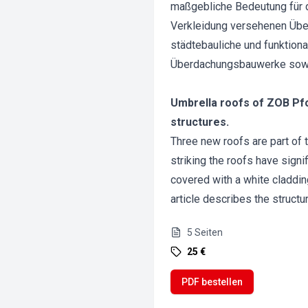
maßgebliche Bedeutung für d
Verkleidung versehenen Übe
städtebauliche und funktion
Überdachungsbauwerke sowie
Umbrella roofs of ZOB Pfo
structures.
Three new roofs are part of 
striking the roofs have signi
covered with a white cladding
article describes the structu
5
Seiten
25 €
PDF bestellen