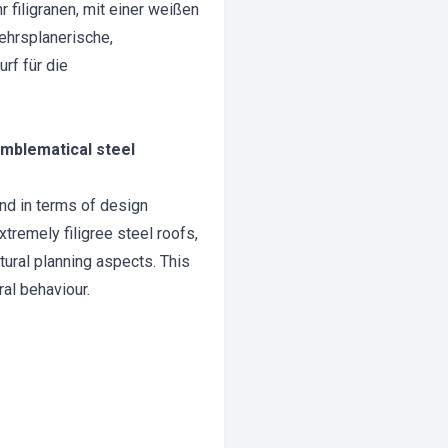
filigranen, mit einer weißen
hrsplanerische,
rf für die
emblematical steel
and in terms of design
xtremely filigree steel roofs,
tural planning aspects. This
ral behaviour.