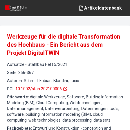
Artikeldatenbank
Werkzeuge für die digitale Transformation
des Hochbaus - Ein Bericht aus dem
Projekt DigitalTWIN
Aufsätze
-
Stahlbau
Heft
5
/
2021
Seite
:
356-367
Autoren
:
Schmid, Fabian, Blandini, Lucio
DOI
:
10.1002/stab.202100006
Stichworte
:
digitale Werkzeuge, Software, Building Information
Modeling (BIM), Cloud Computing, Webtechnologien,
Datenmanagement, Datenverarbeitung, Datenmengen, tools,
software, building information modeling (BIM), cloud
computing, web technologies, data processing, data sets
Fachgebiete
:
Entwurf und Konstruktion - conception and