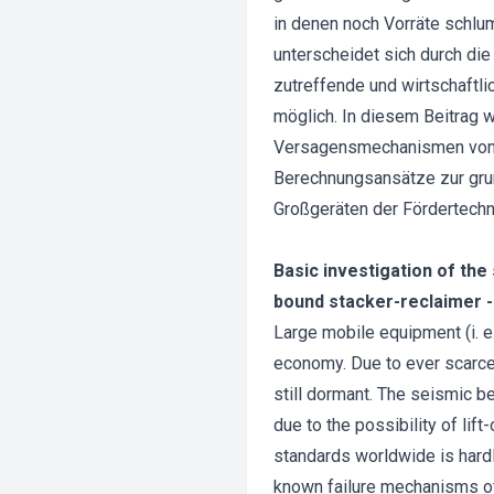
in denen noch Vorräte schlu
unterscheidet sich durch di
zutreffende und wirtschaftl
möglich. In diesem Beitrag 
Versagensmechanismen von m
Berechnungsansätze zur gru
Großgeräten der Fördertechn
Basic investigation of the
bound stacker-reclaimer - 
Large mobile equipment (i. e.
economy. Due to ever scarcer
still dormant. The seismic b
due to the possibility of li
standards worldwide is hardl
known failure mechanisms of