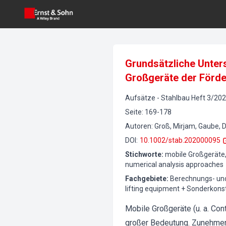
Grundsätzliche Unte
Großgeräte der Förde
Aufsätze
-
Stahlbau
Heft
3
/
202
Seite
:
169-178
Autoren
:
Groß, Mirjam, Gaube, 
DOI
:
10.1002/stab.202000095
Stichworte
:
mobile Großgeräte,
numerical analysis approaches
Fachgebiete
:
Berechnungs- und
lifting equipment + Sonderkonst
Mobile Großgeräte (u. a. Con
großer Bedeutung. Zunehmen