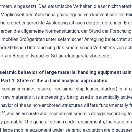
mmern, eingesetzt. Das seismische Verhalten dieser nicht verank
e Möglichkeit des Abhebens grundlegend von konventionellen B
iche erdbebengerechte Auslegung ist nach derzeit geltenden E
werden die allgemeine Normensituation, der Stand der Forschung
obilen Großgeräten unter seismischer Anregung beleuchtet s
ndsätzlichen Untersuchung des seismischen Verhaltens von s
ik am Beispiel typischer Schaufelradgeräte abgeleitet.
 seismic behavior of large material handling equipment using
Part 1: State of the art and analysis approaches
 container cranes, stacker-reclaimer, ship loader, stacker) is of 
 raw materials it is increasingly being used in seismically acti
ehavior of these non-anchored structures differs fundamentally 
ft-off, and an accurate and economical seismic design according t
y possible. The general design code requirements, the state of 
 large mobile equipment under seismic excitation are discussed 