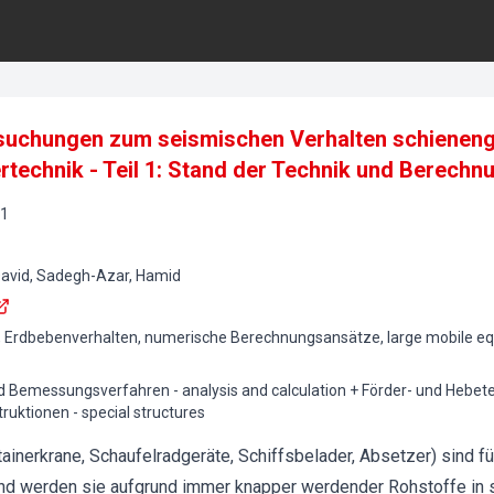
rsuchungen zum seismischen Verhalten schienen
rtechnik - Teil 1: Stand der Technik und Berech
1
David, Sadegh-Azar, Hamid
 Erdbebenverhalten, numerische Berechnungsansätze, large mobile equ
 Bemessungsverfahren - analysis and calculation + Förder- und Hebete
ruktionen - special structures
tainerkrane, Schaufelradgeräte, Schiffsbelader, Absetzer) sind fü
d werden sie aufgrund immer knapper werdender Rohstoffe in s