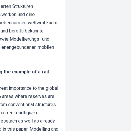
erten Strukturen
auwerken und eine
rdbebennormen weltweit kaum
 und bereits bekannte
owie Modellierungs- und
chienengebundenen mobilen
 the example of a rail-
great importance to the global
ve areas where reserves are
from conventional structures
o current earthquake
research as well as already
in this paper. Modelling and