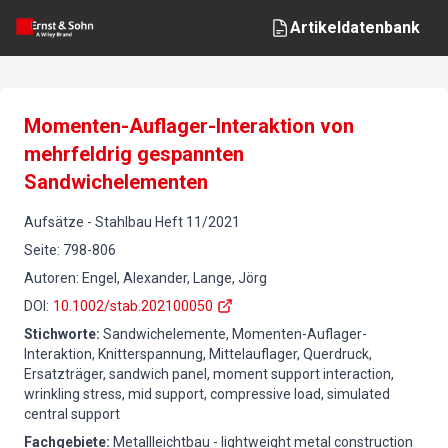
Artikeldatenbank
Momenten-Auflager-Interaktion von
mehrfeldrig gespannten
Sandwichelementen
Aufsätze
-
Stahlbau
Heft
11
/
2021
Seite
:
798-806
Autoren
:
Engel, Alexander, Lange, Jörg
DOI
:
10.1002/stab.202100050
Stichworte
:
Sandwichelemente, Momenten-Auflager-
Interaktion, Knitterspannung, Mittelauflager, Querdruck,
Ersatzträger, sandwich panel, moment support interaction,
wrinkling stress, mid support, compressive load, simulated
central support
Fachgebiete
:
Metallleichtbau - lightweight metal construction