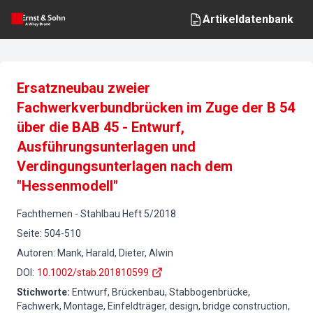
Artikeldatenbank
Ersatzneubau zweier
Fachwerkverbundbrücken im Zuge der B 54
über die BAB 45 - Entwurf,
Ausführungsunterlagen und
Verdingungsunterlagen nach dem
"Hessenmodell"
Fachthemen
-
Stahlbau
Heft
5
/
2018
Seite
:
504-510
Autoren
:
Mank, Harald, Dieter, Alwin
DOI
:
10.1002/stab.201810599
Stichworte
:
Entwurf, Brückenbau, Stabbogenbrücke,
Fachwerk, Montage, Einfeldträger, design, bridge construction,