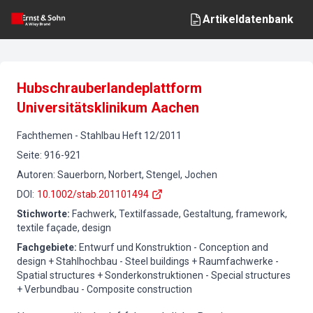
Artikeldatenbank
Hubschrauberlandeplattform
Universitätsklinikum Aachen
Fachthemen
-
Stahlbau
Heft
12
/
2011
Seite
:
916-921
Autoren
:
Sauerborn, Norbert, Stengel, Jochen
DOI
:
10.1002/stab.201101494
Stichworte
:
Fachwerk, Textilfassade, Gestaltung, framework,
textile façade, design
Fachgebiete
:
Entwurf und Konstruktion - Conception and
design + Stahlhochbau - Steel buildings + Raumfachwerke -
Spatial structures + Sonderkonstruktionen - Special structures
+ Verbundbau - Composite construction