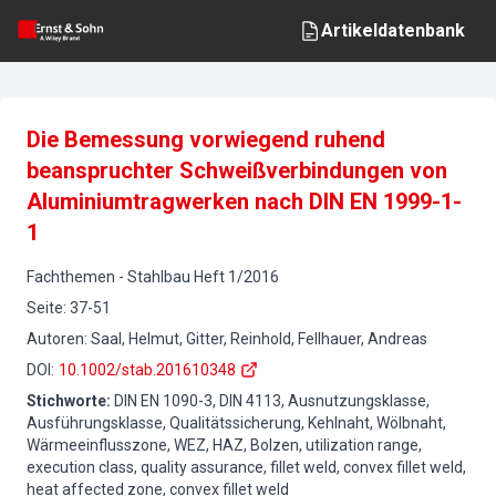
Artikeldatenbank
Die Bemessung vorwiegend ruhend
beanspruchter Schweißverbindungen von
Aluminiumtragwerken nach DIN EN 1999-1-
1
Fachthemen
-
Stahlbau
Heft
1
/
2016
Seite
:
37-51
Autoren
:
Saal, Helmut, Gitter, Reinhold, Fellhauer, Andreas
DOI
:
10.1002/stab.201610348
Stichworte
:
DIN EN 1090-3, DIN 4113, Ausnutzungsklasse,
Ausführungsklasse, Qualitätssicherung, Kehlnaht, Wölbnaht,
Wärmeeinflusszone, WEZ, HAZ, Bolzen, utilization range,
execution class, quality assurance, fillet weld, convex fillet weld,
heat affected zone, convex fillet weld