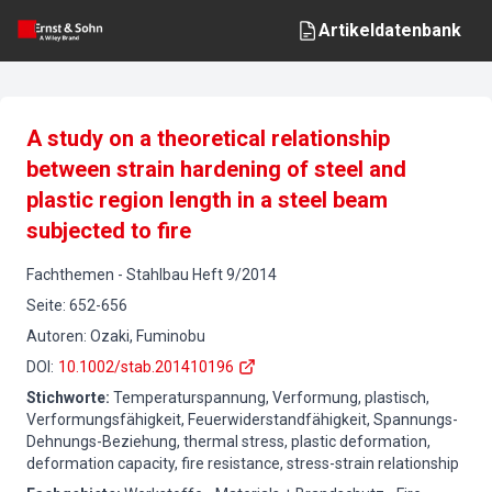
Artikeldatenbank
A study on a theoretical relationship
between strain hardening of steel and
plastic region length in a steel beam
subjected to fire
Fachthemen
-
Stahlbau
Heft
9
/
2014
Seite
:
652-656
Autoren
:
Ozaki, Fuminobu
DOI
:
10.1002/stab.201410196
Stichworte
:
Temperaturspannung, Verformung, plastisch,
Verformungsfähigkeit, Feuerwiderstandfähigkeit, Spannungs-
Dehnungs-Beziehung, thermal stress, plastic deformation,
deformation capacity, fire resistance, stress-strain relationship