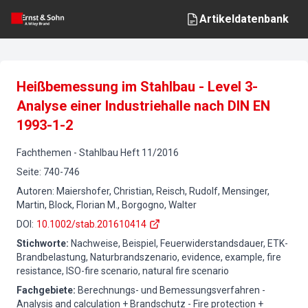
Artikeldatenbank
Heißbemessung im Stahlbau - Level 3-
Analyse einer Industriehalle nach DIN EN
1993-1-2
Fachthemen
-
Stahlbau
Heft
11
/
2016
Seite
:
740-746
Autoren
:
Maiershofer, Christian, Reisch, Rudolf, Mensinger,
Martin, Block, Florian M., Borgogno, Walter
DOI
:
10.1002/stab.201610414
Stichworte
:
Nachweise, Beispiel, Feuerwiderstandsdauer, ETK-
Brandbelastung, Naturbrandszenario, evidence, example, fire
resistance, ISO-fire scenario, natural fire scenario
Fachgebiete
:
Berechnungs- und Bemessungsverfahren -
Analysis and calculation + Brandschutz - Fire protection +