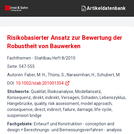
Artikeldatenbank
Risikobasierter Ansatz zur Bewertung der
Robustheit von Bauwerken
Fachthemen
-
Stahlbau
Heft
8
/
2010
Seite
:
547-555
Autoren
:
Faber, M. H., Thöns, S., Narasimhan, H., Schubert, M.
DOI
:
10.1002/stab.201001354
Stichworte
:
Qualität, Risikoanalyse, Modellansatz,
Konsequenz, direkt, indirekt, Versagen, Schaden, Lebenszyklus,
Hängebrücke, quality, risk assessment, model approach,
consequence, direct, indirect, failure, damage, life-cycle,
suspension bridge
Fachgebiete
:
Entwurf und Konstruktion - conception and
design + Berechnungs- und Bemessungsverfahren - analysis