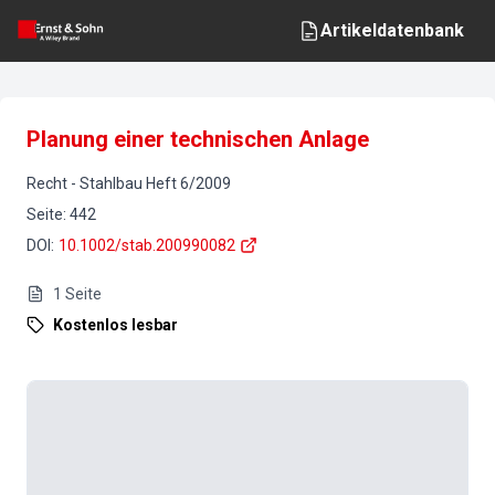
Artikeldatenbank
Planung einer technischen Anlage
Recht
-
Stahlbau
Heft
6
/
2009
Seite
:
442
DOI
:
10.1002/stab.200990082
1
Seite
Kostenlos lesbar