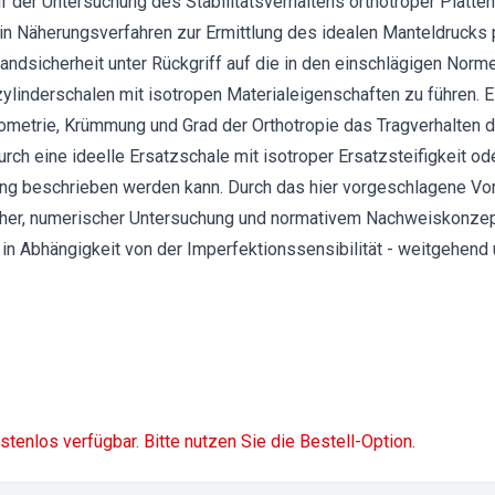
 der Untersuchung des Stabilitätsverhaltens orthotroper Platte
 Näherungsverfahren zur Ermittlung des idealen Manteldrucks p
andsicherheit unter Rückgriff auf die in den einschlägigen Nor
linderschalen mit isotropen Materialeigenschaften zu führen. Es
metrie, Krümmung und Grad der Orthotropie das Tragverhalten d
h eine ideelle Ersatzschale mit isotroper Ersatzsteifigkeit ode
ring beschrieben werden kann. Durch das hier vorgeschlagene V
cher, numerischer Untersuchung und normativem Nachweiskonze
 in Abhängigkeit von der Imperfektionssensibilität - weitgehen
ostenlos verfügbar. Bitte nutzen Sie die Bestell-Option.