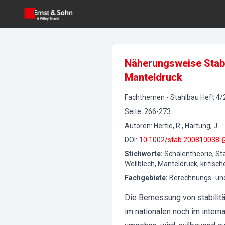
Näherungsweise Stabi
Manteldruck
Fachthemen
-
Stahlbau
Heft
4
/
Seite
:
266-273
Autoren
:
Hertle, R., Hartung, J.
DOI
:
10.1002/stab.200810038
Stichworte
:
Schalentheorie, Stab
Wellblech, Manteldruck, kritische
Fachgebiete
:
Berechnungs- un
Die Bemessung von stabilitä
im nationalen noch im inte