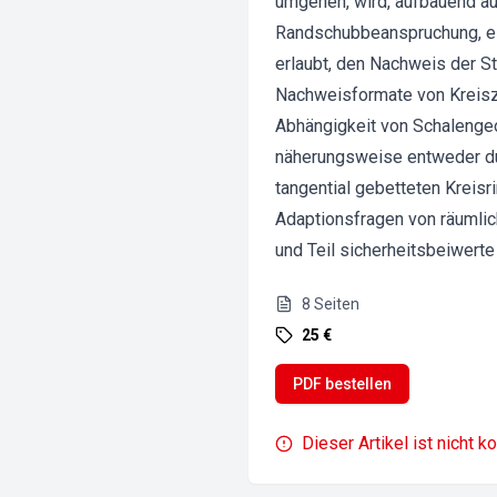
umgehen, wird, aufbauend auf
Randschubbeanspruchung, ein
erlaubt, den Nachweis der St
Nachweisformate von Kreiszy
Abhängigkeit von Schalengeo
näherungsweise entweder durc
tangential gebetteten Kreis
Adaptionsfragen von räumli
und Teil sicherheitsbeiwerte
8
Seiten
25 €
PDF bestellen
Dieser Artikel ist nicht k