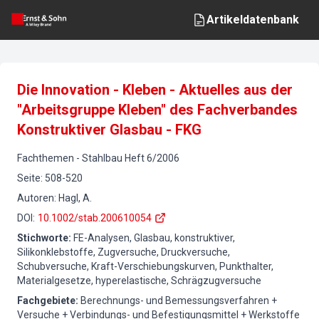
Artikeldatenbank
Die Innovation - Kleben - Aktuelles aus der
"Arbeitsgruppe Kleben" des Fachverbandes
Konstruktiver Glasbau - FKG
Fachthemen
-
Stahlbau
Heft
6
/
2006
Seite
:
508-520
Autoren
:
Hagl, A.
DOI
:
10.1002/stab.200610054
Stichworte
:
FE-Analysen, Glasbau, konstruktiver,
Silikonklebstoffe, Zugversuche, Druckversuche,
Schubversuche, Kraft-Verschiebungskurven, Punkthalter,
Materialgesetze, hyperelastische, Schrägzugversuche
Fachgebiete
:
Berechnungs- und Bemessungsverfahren +
Versuche + Verbindungs- und Befestigungsmittel + Werkstoffe