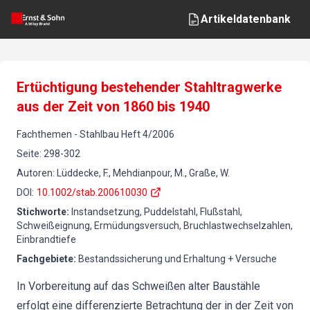
Artikeldatenbank
Ertüchtigung bestehender Stahltragwerke
aus der Zeit von 1860 bis 1940
Fachthemen
-
Stahlbau
Heft
4
/
2006
Seite
:
298-302
Autoren
:
Lüddecke, F., Mehdianpour, M., Graße, W.
DOI
:
10.1002/stab.200610030
Stichworte
:
Instandsetzung, Puddelstahl, Flußstahl,
Schweißeignung, Ermüdungsversuch, Bruchlastwechselzahlen,
Einbrandtiefe
Fachgebiete
:
Bestandssicherung und Erhaltung + Versuche
In Vorbereitung auf das Schweißen alter Baustähle
erfolgt eine differenzierte Betrachtung der in der Zeit von