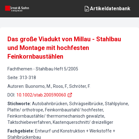
Artikeldatenbank
Das große Viadukt von Millau - Stahlbau
und Montage mit hochfesten
Feinkornbaustählen
Fachthemen
-
Stahlbau
Heft
5
/
2005
Seite
:
313-318
Autoren
:
Buonomo, M., Roos, F., Schröter, F.
DOI
:
10.1002/stab.200590060
Stichworte
:
Autobahnbrücken, Schrägseilbrücke, Stahlpylone,
Platte/ orthotrope, Feinkornbaustahl/ hochfester,
Feinkornbaustähle/ thermomechanisch gewalzte,
Taktschiebeverfahren, Kastenquerschnitt/ dreizelliger
Fachgebiete
:
Entwurf und Konstruktion + Werkstoffe +
Stahlbrückenbau