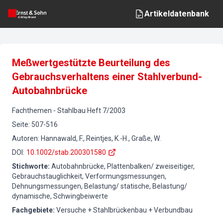
Artikeldatenbank
Meßwertgestützte Beurteilung des
Gebrauchsverhaltens einer Stahlverbund-
Autobahnbrücke
Fachthemen
-
Stahlbau
Heft
7
/
2003
Seite
:
507-516
Autoren
:
Hannawald, F., Reintjes, K.-H., Graße, W.
DOI
:
10.1002/stab.200301580
Stichworte
:
Autobahnbrücke, Plattenbalken/ zweiseitiger,
Gebrauchstauglichkeit, Verformungsmessungen,
Dehnungsmessungen, Belastung/ statische, Belastung/
dynamische, Schwingbeiwerte
Fachgebiete
:
Versuche + Stahlbrückenbau + Verbundbau