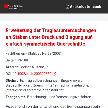
Artikeldatenbank
Erweiterung der Traglastuntersuchungen
an Stäben unter Druck und Biegung auf
einfach-symmetrische Querschnitte
Fachthemen
-
Stahlbau
Heft
3
/
2003
Seite
:
173-180
Autoren
:
Greiner, R., Kaim, P.
DOI
:
10.1002/stab.200300630
Stichworte
:
Traglastberechnungen, Biegeknicken,
Biegedrillknicken, Querschnitte/ einfachsymmetrische,
Interaktionsdiagramme, Stabstabilität
Fachgebiete
:
Berechnungs- und Bemessungsverfahren
Ausgehend von der Entwicklung der Bemessungsregeln