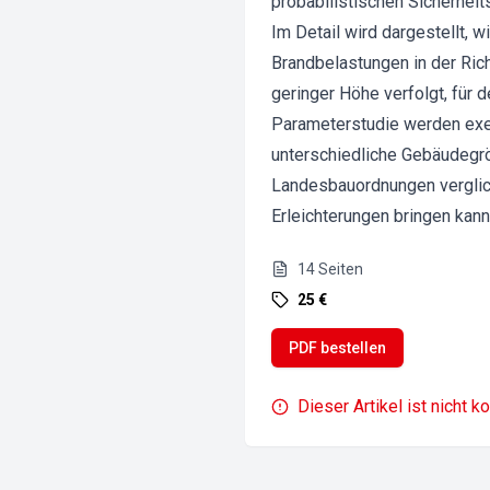
probabilistischen Sicherhei
Im Detail wird dargestellt,
Brandbelastungen in der Rich
geringer Höhe verfolgt, für 
Parameterstudie werden exem
unterschiedliche Gebäudegrö
Landesbauordnungen verglich
Erleichterungen bringen kann
14
Seiten
25 €
PDF bestellen
Dieser Artikel ist nicht k