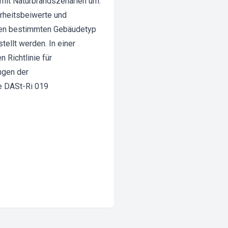
 mit Naturbrandszenarien um.
erheitsbeiwerte und
einen bestimmten Gebäudetyp
tellt werden. In einer
Richtlinie für
ngen der
ue DASt-Ri 019