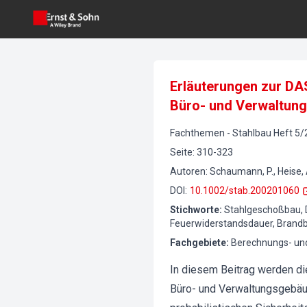
Erläuterungen zur DAS
Büro- und Verwaltun
Fachthemen
-
Stahlbau
Heft
5
/
Seite
:
310-323
Autoren
:
Schaumann, P., Heise, 
DOI
:
10.1002/stab.200201060
Stichworte
:
Stahlgeschoßbau, D
Feuerwiderstandsdauer, Brand
Fachgebiete
:
Berechnungs- un
In diesem Beitrag werden die
Büro- und Verwaltungsgebäud