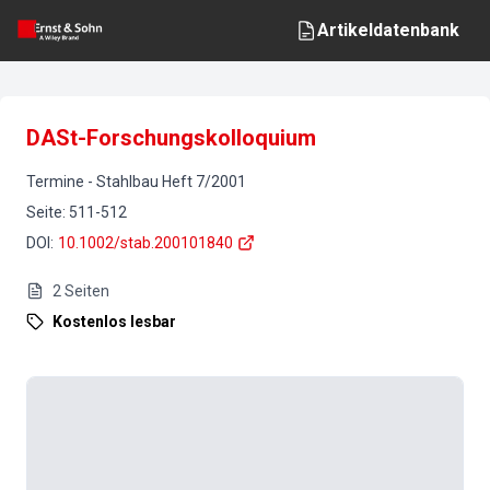
Artikeldatenbank
DASt-Forschungskolloquium
Termine
-
Stahlbau
Heft
7
/
2001
Seite
:
511-512
DOI
:
10.1002/stab.200101840
2
Seiten
Kostenlos lesbar