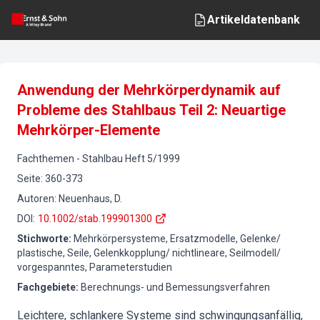
Artikeldatenbank
Anwendung der Mehrkörperdynamik auf
Probleme des Stahlbaus Teil 2: Neuartige
Mehrkörper-Elemente
Fachthemen
-
Stahlbau
Heft
5
/
1999
Seite
:
360-373
Autoren
:
Neuenhaus, D.
DOI
:
10.1002/stab.199901300
Stichworte
:
Mehrkörpersysteme, Ersatzmodelle, Gelenke/
plastische, Seile, Gelenkkopplung/ nichtlineare, Seilmodell/
vorgespanntes, Parameterstudien
Fachgebiete
:
Berechnungs- und Bemessungsverfahren
Leichtere, schlankere Systeme sind schwingungsanfällig,