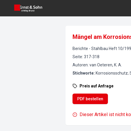
Mängel am Korrosions
Berichte
-
Stahlbau
Heft
10
/
19
Seite
:
317-318
Autoren
:
van Oeteren, K. A.
Stichworte
:
Korrosionsschutz;
Preis auf Anfrage
PDF bestellen
Dieser Artikel ist nicht k