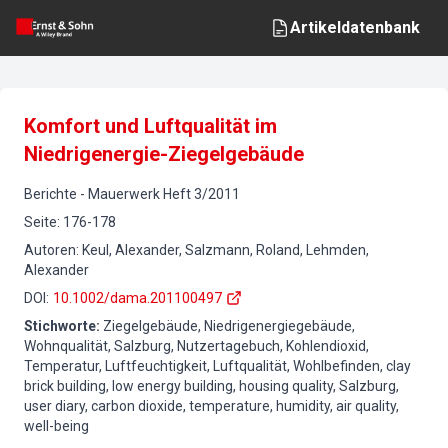
Artikeldatenbank
Komfort und Luftqualität im
Niedrigenergie-Ziegelgebäude
Berichte
-
Mauerwerk
Heft
3
/
2011
Seite
:
176-178
Autoren
:
Keul, Alexander, Salzmann, Roland, Lehmden,
Alexander
DOI
:
10.1002/dama.201100497
Stichworte
:
Ziegelgebäude, Niedrigenergiegebäude,
Wohnqualität, Salzburg, Nutzertagebuch, Kohlendioxid,
Temperatur, Luftfeuchtigkeit, Luftqualität, Wohlbefinden, clay
brick building, low energy building, housing quality, Salzburg,
user diary, carbon dioxide, temperature, humidity, air quality,
well-being