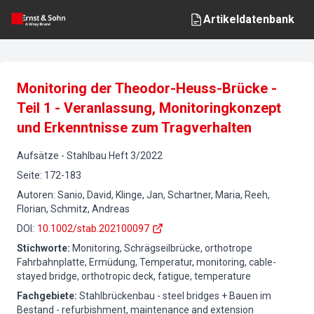
Artikeldatenbank
Monitoring der Theodor-Heuss-Brücke -
Teil 1 - Veranlassung, Monitoringkonzept
und Erkenntnisse zum Tragverhalten
Aufsätze
-
Stahlbau
Heft
3
/
2022
Seite
:
172-183
Autoren
:
Sanio, David, Klinge, Jan, Schartner, Maria, Reeh,
Florian, Schmitz, Andreas
DOI
:
10.1002/stab.202100097
Stichworte
:
Monitoring, Schrägseilbrücke, orthotrope
Fahrbahnplatte, Ermüdung, Temperatur, monitoring, cable-
stayed bridge, orthotropic deck, fatigue, temperature
Fachgebiete
:
Stahlbrückenbau - steel bridges + Bauen im
Bestand - refurbishment, maintenance and extension