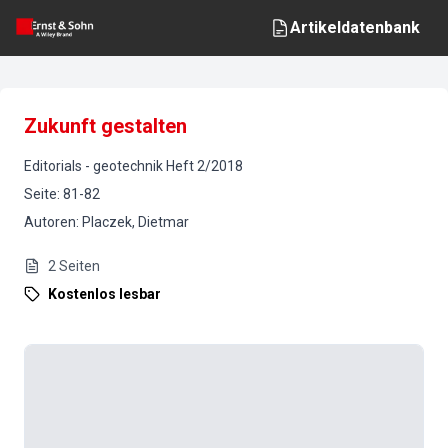
Artikeldatenbank
Zukunft gestalten
Editorials
-
geotechnik
Heft
2
/
2018
Seite
:
81-82
Autoren
:
Placzek, Dietmar
2
Seiten
Kostenlos lesbar