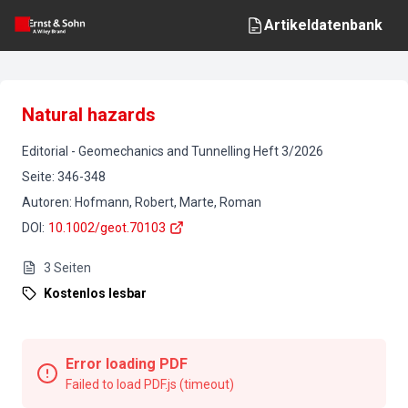
Artikeldatenbank
Natural hazards
Editorial
-
Geomechanics and Tunnelling
Heft
3
/
2026
Seite
:
346-348
Autoren
:
Hofmann, Robert, Marte, Roman
DOI
:
10.1002/geot.70103
3
Seiten
Kostenlos lesbar
Error loading PDF
Failed to load PDF.js (timeout)