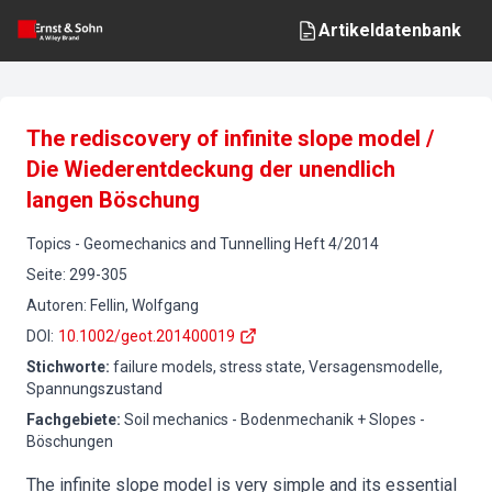
Artikeldatenbank
The rediscovery of infinite slope model /
Die Wiederentdeckung der unendlich
langen Böschung
Topics
-
Geomechanics and Tunnelling
Heft
4
/
2014
Seite
:
299-305
Autoren
:
Fellin, Wolfgang
DOI
:
10.1002/geot.201400019
Stichworte
:
failure models, stress state, Versagensmodelle,
Spannungszustand
Fachgebiete
:
Soil mechanics - Bodenmechanik + Slopes -
Böschungen
The infinite slope model is very simple and its essential