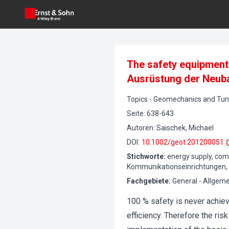
The safety equipment o
Ausrüstung der Neuba
Topics
-
Geomechanics and Tunn
Seite
:
638-643
Autoren
:
Saischek, Michael
DOI
:
10.1002/geot.201200051
Stichworte
:
energy supply, com
Kommunikationseinrichtungen,
Fachgebiete
:
General - Allgeme
100 % safety is never achiev
efficiency. Therefore the ri