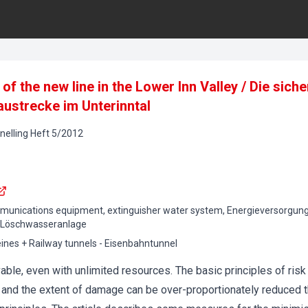
f the new line in the Lower Inn Valley / Die sich
ustrecke im Unterinntal
elling
Heft
5
/
2012
munications equipment, extinguisher water system, Energieversorgung
 Löschwasseranlage
ines + Railway tunnels - Eisenbahntunnel
able, even with unlimited resources. The basic principles of risk
sk and the extent of damage can be over-proportionately reduced 