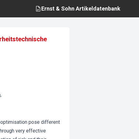
Ernst & Sohn
Artikeldatenbank
erheitstechnische
,
 optimisation pose different
through very effective