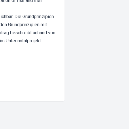
tion of risk and their
eichbar. Die Grundprinzipien
den Grundprinzipien mit
itrag beschreibt anhand von
 Unterinntalprojekt.