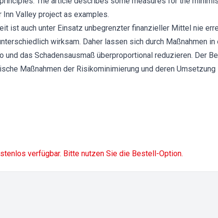
principles. The article describes some measures for the minimisa
 Inn Valley project as examples.
t ist auch unter Einsatz unbegrenzter finanzieller Mittel nie err
unterschiedlich wirksam. Daher lassen sich durch Maßnahmen in 
o und das Schadensausmaß überproportional reduzieren. Der Be
rische Maßnahmen der Risikominimierung und deren Umsetzung im
ostenlos verfügbar. Bitte nutzen Sie die Bestell-Option.