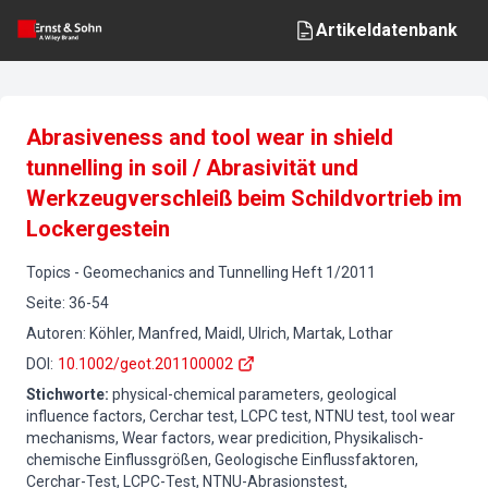
Artikeldatenbank
Abrasiveness and tool wear in shield
tunnelling in soil / Abrasivität und
Werkzeugverschleiß beim Schildvortrieb im
Lockergestein
Topics
-
Geomechanics and Tunnelling
Heft
1
/
2011
Seite
:
36-54
Autoren
:
Köhler, Manfred, Maidl, Ulrich, Martak, Lothar
DOI
:
10.1002/geot.201100002
Stichworte
:
physical-chemical parameters, geological
influence factors, Cerchar test, LCPC test, NTNU test, tool wear
mechanisms, Wear factors, wear predicition, Physikalisch-
chemische Einflussgrößen, Geologische Einflussfaktoren,
Cerchar-Test, LCPC-Test, NTNU-Abrasionstest,