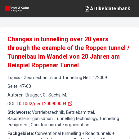
Artikeldatenbank
Changes in tunnelling over 20 years
through the example of the Roppen tunnel /
Tunnelbau im Wandel von 20 Jahren am
Beispiel Roppener Tunnel
Topics
-
Geomechanics and Tunnelling
Heft
1
/
2009
Seite
:
47-60
Autoren
:
Brugger, G., Sachs, M.
DOI
:
10.1002/geot.200900004
Stichworte
:
Vortriebstechnik, Betriebsmittel,
Baustellenorganisation, Tunnelling technology, Tunnelling
equipment, Construction site organisation
Fachgebiete
:
Conventional tunnelling + Road tunnels +